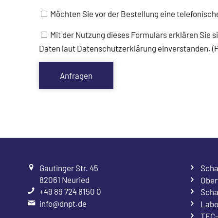
Möchten Sie vor der Bestellung eine telefonisc
Mit der Nutzung dieses Formulars erklären Sie s
Daten laut Datenschutzerklärung einverstanden. (Pf
Gautinger Str. 45
Scha
82061 Neuried
Ober
+49 89 724 8150 0
Scha
info@dnpt.de
Labo
TEC-