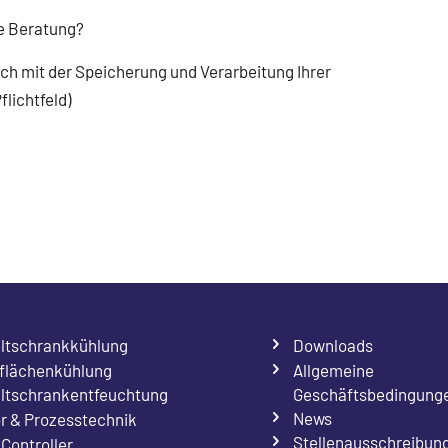
he Beratung?
ich mit der Speicherung und Verarbeitung Ihrer
lichtfeld)
ltschrankkühlung
Downloads
flächenkühlung
Allgemeine
Geschäftsbedingung
ltschrankentfeuchtung
News
r & Prozesstechnik
Stellenausschreibun
Controller