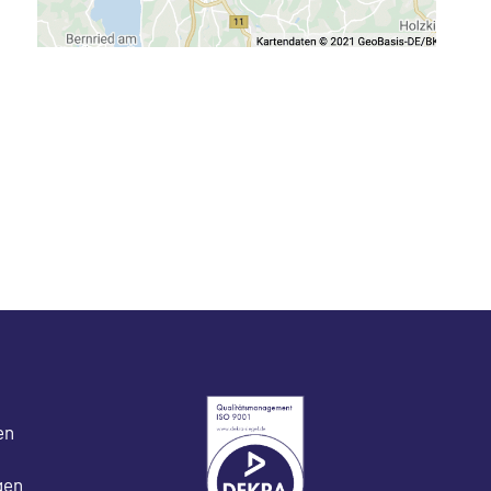
en
gen