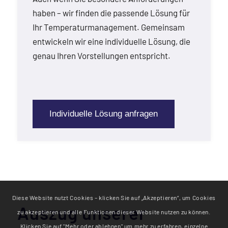
haben – wir finden die passende Lösung für
Ihr Temperaturmanagement. Gemeinsam
entwickeln wir eine individuelle Lösung, die
genau Ihren Vorstellungen entspricht.
Individuelle Lösung anfragen
Diese Website nutzt Cookies – klicken Sie auf „Akzeptieren“, um Cookies
Auszug unserer
zu akzeptieren und alle Funktionen dieser Website nutzen zu können.
Klicken Sie auf "Mehr oder ablehnen" um mehr zu erfahren, einzelne